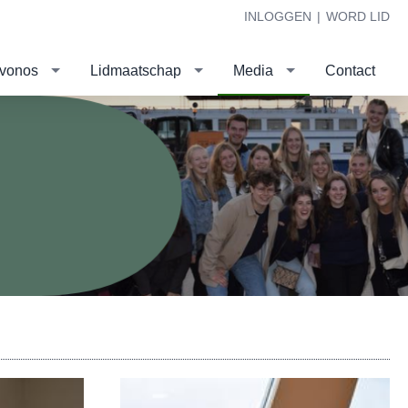
INLOGGEN
|
WORD LID
evonos
Lidmaatschap
Media
Contact