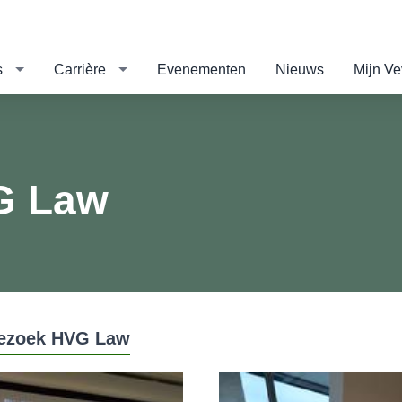
s
Carrière
Evenementen
Nieuws
Mijn V
G Law
ezoek HVG Law