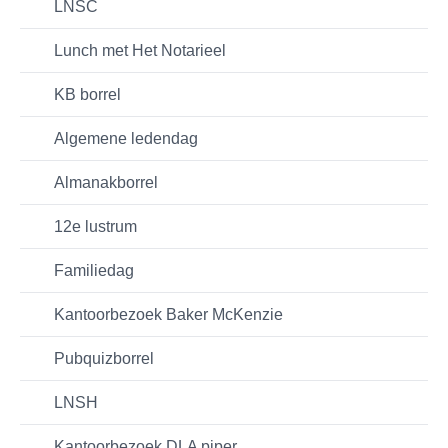
LNSC
Lunch met Het Notarieel
KB borrel
Algemene ledendag
Almanakborrel
12e lustrum
Familiedag
Kantoorbezoek Baker McKenzie
Pubquizborrel
LNSH
Kantoorbezoek DLA piper