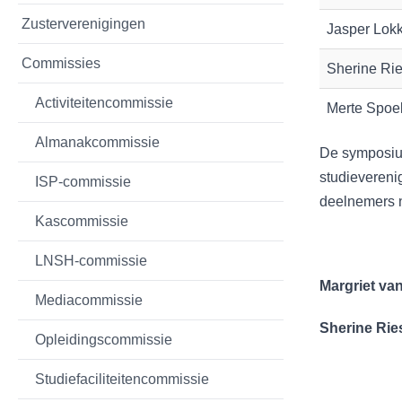
Zusterverenigingen
Jasper Lok
Commissies
Sherine Rie
Activiteitencommissie
Merte Spoel
Almanakcommissie
De symposium
studievereni
ISP-commissie
deelnemers n
Kascommissie
LNSH-commissie
Margriet va
Mediacommissie
Sherine Rie
Opleidingscommissie
Studiefaciliteitencommissie