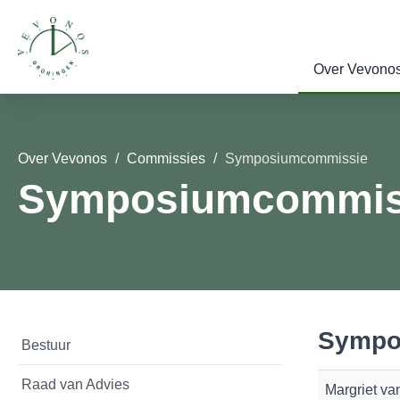
Over Vevono
Over Vevonos
Commissies
Symposiumcommissie
Symposiumcommis
Sympo
Bestuur
Raad van Advies
Margriet va