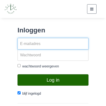
Toggle
navigati
Inloggen
wachtwoord weergeven
Log in
blijf ingelogd