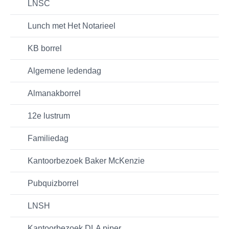
LNSC
Lunch met Het Notarieel
KB borrel
Algemene ledendag
Almanakborrel
12e lustrum
Familiedag
Kantoorbezoek Baker McKenzie
Pubquizborrel
LNSH
Kantoorbezoek DLA piper