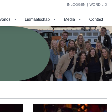
INLOGGEN
|
WORD LID
evonos
Lidmaatschap
Media
Contact