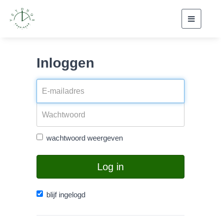
Toggle
navigati
Inloggen
wachtwoord weergeven
Log in
blijf ingelogd