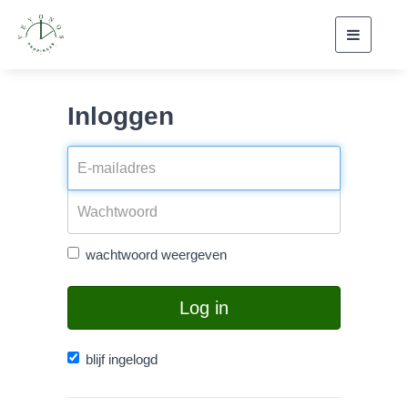
Toggle
navigati
Inloggen
wachtwoord weergeven
Log in
blijf ingelogd