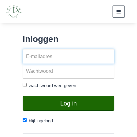
Toggle
navigati
Inloggen
wachtwoord weergeven
Log in
blijf ingelogd