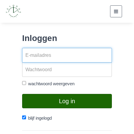
Toggle
navigati
Inloggen
wachtwoord weergeven
Log in
blijf ingelogd