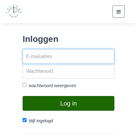
Toggle
navigati
Inloggen
wachtwoord weergeven
Log in
blijf ingelogd