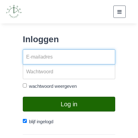
Toggle
navigati
Inloggen
wachtwoord weergeven
Log in
blijf ingelogd