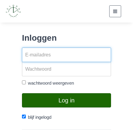
Toggle
navigati
Inloggen
wachtwoord weergeven
Log in
blijf ingelogd