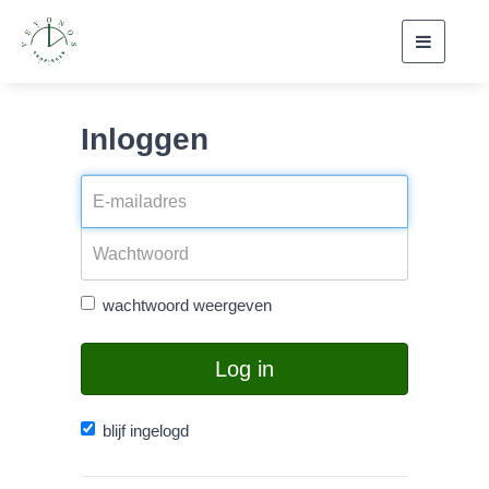
Toggle
navigati
Inloggen
wachtwoord weergeven
Log in
blijf ingelogd