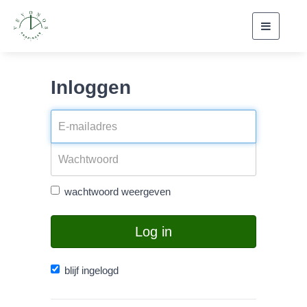
Toggle
navigati
Inloggen
wachtwoord weergeven
Log in
blijf ingelogd