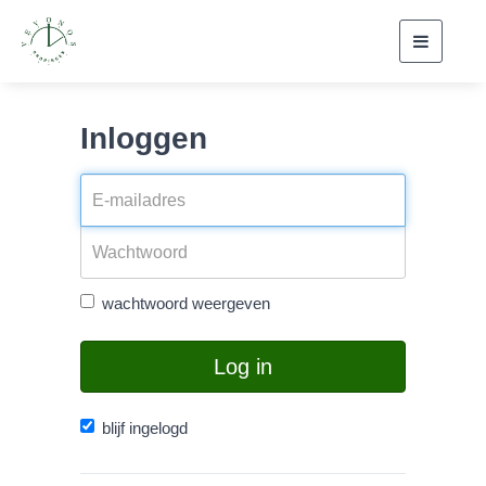
Toggle
navigati
Inloggen
wachtwoord weergeven
Log in
blijf ingelogd