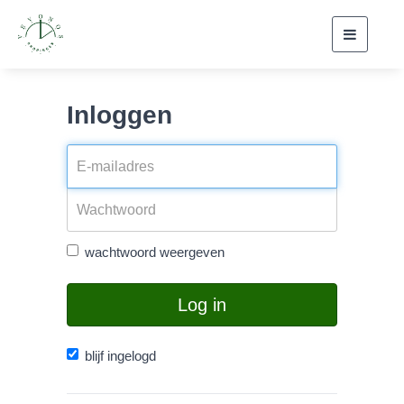
Toggle
navigati
Inloggen
wachtwoord weergeven
Log in
blijf ingelogd