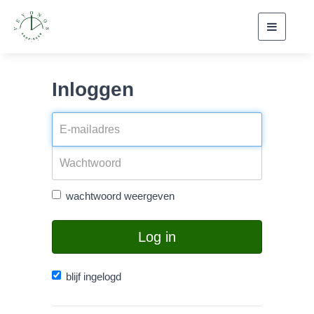
Toggle
navigati
Inloggen
wachtwoord weergeven
Log in
blijf ingelogd